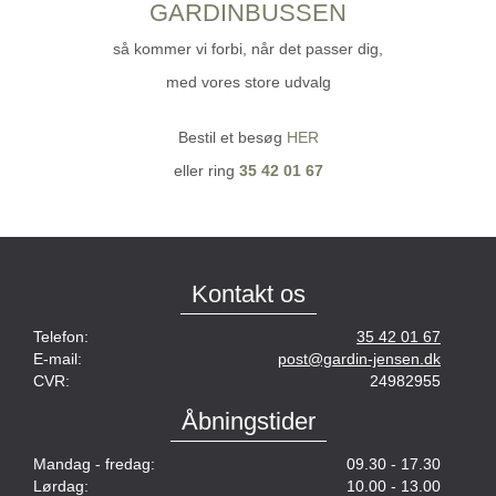
GARDINBUSSEN
så kommer vi forbi,
når det passer dig,
med vores store udvalg
Bestil et besøg
HER
eller ring
35 42 01 67
Kontakt os
Telefon:
35 42 01 67
E-mail:
post@gardin-jensen.dk
CVR:
24982955
Åbningstider
Mandag - fredag:
09.30 - 17.30
Lørdag:
10.00 - 13.00