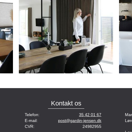
Kontakt os
Telefon:
35 42 01 67
Man
E-mail:
post@gardin-jensen.dk
Lør
CVR:
24982955