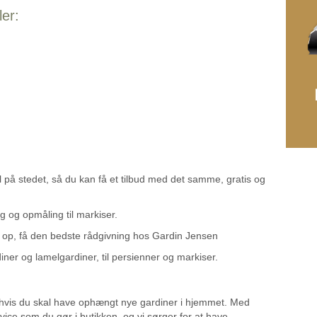
er:
 på stedet, så du kan få et tilbud med det samme, gratis og
 og opmåling til markiser.
e op, få den bedste rådgivning hos Gardin Jensen
iner og lamelgardiner, til persienner og markiser.
 hvis du skal have ophængt nye gardiner i hjemmet. Med
ice som du gør i butikken, og vi sørger for at have