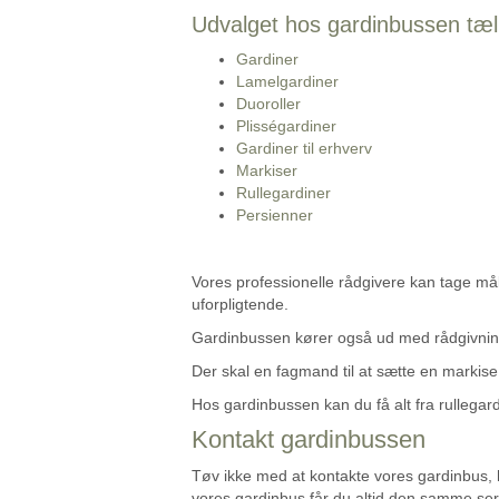
Udvalget hos gardinbussen tæll
Gardiner
Lamelgardiner
Duoroller
Plisségardiner
Gardiner til erhverv
Markiser
Rullegardiner
Persienner
Vores professionelle rådgivere kan tage mål
uforpligtende.
Gardinbussen kører også ud med rådgivning
Der skal en fagmand til at sætte en markis
Hos gardinbussen kan du få alt fra rullegard
Kontakt gardinbussen
Tøv ikke med at kontakte vores gardinbus,
vores gardinbus får du altid den samme serv